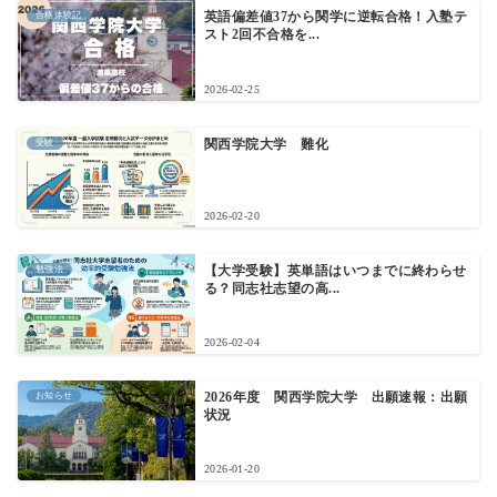
合格体験記
英語偏差値37から関学に逆転合格！入塾テ
スト2回不合格を...
2026-02-25
受験
関西学院大学 難化
2026-02-20
勉強法
【大学受験】英単語はいつまでに終わらせ
る？同志社志望の高...
2026-02-04
お知らせ
2026年度 関西学院大学 出願速報：出願
状況
2026-01-20