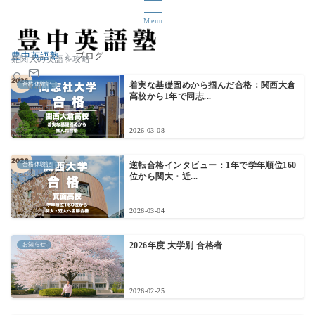
Menu
豊中英語塾
ブログ
難関大の英語を攻略
合格体験記
着実な基礎固めから掴んだ合格：関西大倉
Mail
高校から1年で同志...
2026-03-08
合格体験記
逆転合格インタビュー：1年で学年順位160
位から関大・近...
2026-03-04
お知らせ
2026年度 大学別 合格者
2026-02-25