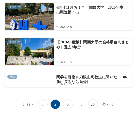
お知らせ
去年比104％！？ 関西大学 2026年度
出願速報：出...
2026-01-16
お知らせ
【2026年度版】関西大学の合格最低点まと
め｜過去5年分...
2026-01-15
勉強
関学を目指す刀根山高校生に聞いた！1年
前に戻るなら自分に...
2026-01-15
前へ
1
2
3
…
23
次へ