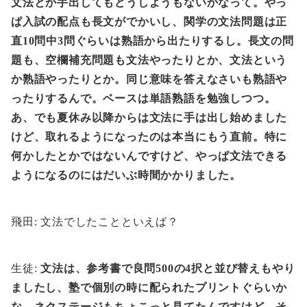
文法とか手出してもどうしようもないかなって。やっ
ぱ入試の配点も長文がでかいし、関学の文法問題は正
直10問中3問ぐらいは熟語から出たりするし。長文の問
題も、空欄補充問題も文法やったりとか、文法という
か熟語やったりとか。同じ意味を答えなさいも熟語や
ったりするんで。ベースは単語熟語を勉強しつつ。
あ、でも夏休み以降からは文法に手は出し始めました
けど、取れるようになったのは本当にもう直前。特に
何かしたとかではないんですけど、やっぱ文法できる
ようになるのにはだいぶ時間かかりました。
飛田: 文法でしたことといえば？
生徒:
文法は、参考書で良問500の4択と並び替えもやり
ましたし、塾で個別の時に配られたプリントぐらいか
な。ネクステージもちょこっと見てたんですけど、そ