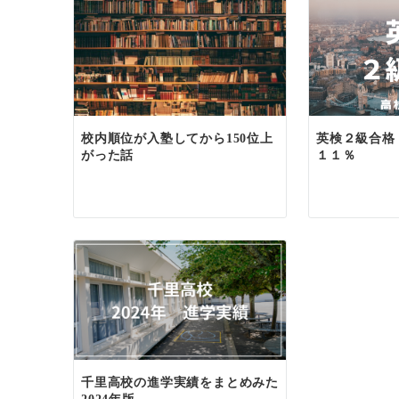
ー
シ
ョ
ン
英検２級合格
校内順位が入塾してから150位上
１１％
がった話
千里高校の進学実績をまとめみた
2024年版