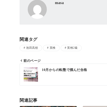
masa
関連タグ
池田高校
英検
英検2級
前のページ
投
10月からの転塾で掴んだ合格
稿
ナ
ビ
ゲ
関連記事