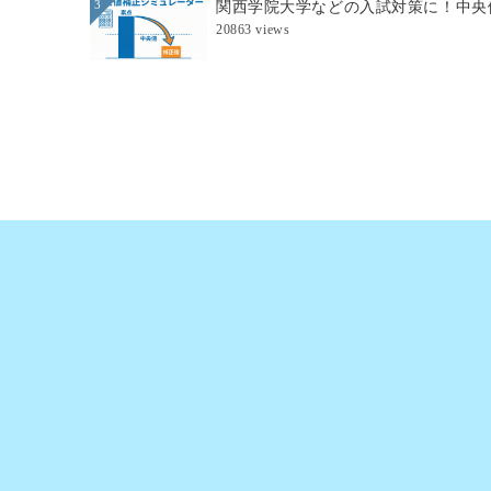
関西学院大学などの入試対策に！中央
3
20863 views