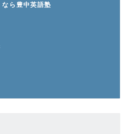
りなら
豊中英語塾
。
も
提
。