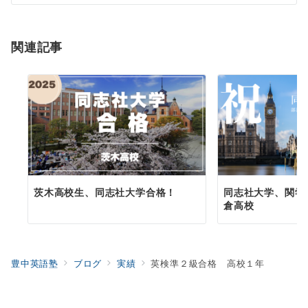
シ
ョ
関連記事
ン
茨木高校生、同志社大学合格！
同志社大学、関学
倉高校
豊中英語塾
ブログ
実績
英検準２級合格 高校１年